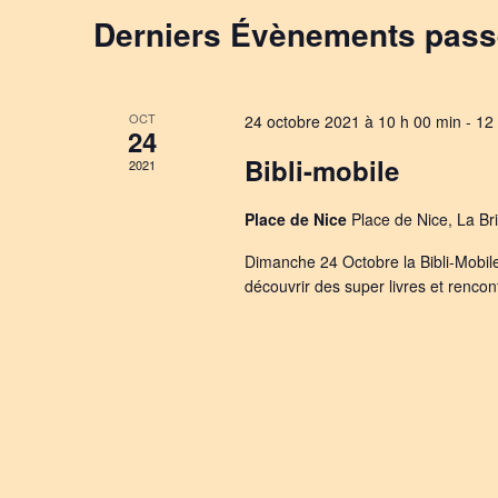
CALENDRIER
Derniers Évènements pas
DE
ÉVÈNEMENTS
OCT
24 octobre 2021 à 10 h 00 min
-
12
24
Bibli-mobile
2021
Place de Nice
Place de Nice, La Br
Dimanche 24 Octobre la Bibli-Mobil
découvrir des super livres et rencont