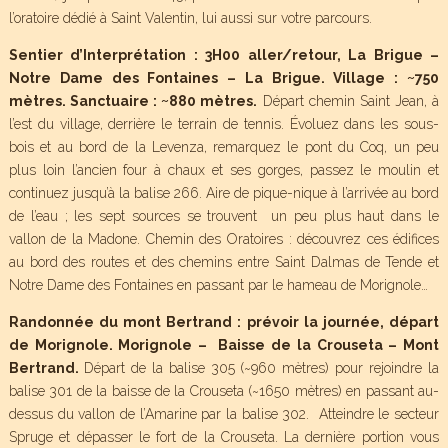
l’oratoire dédié à Saint Valentin, lui aussi sur votre parcours.
Sentier d’Interprétation : 3H00 aller/retour, La Brigue –
Notre Dame des Fontaines – La Brigue. Village : ~750
mètres. Sanctuaire : ~880 mètres.
Départ chemin Saint Jean, à
l’est du village, derrière le terrain de tennis. Évoluez dans les sous-
bois et au bord de la Levenza, remarquez le pont du Coq, un peu
plus loin l’ancien four à chaux et ses gorges, passez le moulin et
continuez jusqu’à la balise 266. Aire de pique-nique à l’arrivée au bord
de l’eau ; les sept sources se trouvent un peu plus haut dans le
vallon de la Madone. Chemin des Oratoires : découvrez ces édifices
au bord des routes et des chemins entre Saint Dalmas de Tende et
Notre Dame des Fontaines en passant par le hameau de Morignole…
Randonnée du mont Bertrand : prévoir la journée, départ
de Morignole. Morignole – Baisse de la Crouseta – Mont
Bertrand.
Départ de la balise 305 (~960 mètres) pour rejoindre la
balise 301 de la baisse de la Crouseta (~1650 mètres) en passant au-
dessus du vallon de l’Amarine par la balise 302. Atteindre le secteur
Spruge et dépasser le fort de la Crouseta. La dernière portion vous