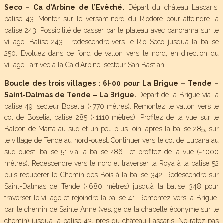
Seco – Ca d’Arbine de l’Evêché.
Départ du château Lascaris,
balise 43. Monter sur le versant nord du Riodore pour atteindre la
balise 243. Possibilité de passer par le plateau avec panorama sur le
village. Balise 243 : redescendre vers le Rio Seco jusqu’à la balise
250. Evoluez dans ce fond de vallon vers le nord, en direction du
village ; arrivée à la Ca d’Arbine, secteur San Bastian.
Boucle des trois villages : 6H00 pour La Brigue – Tende –
Saint-Dalmas de Tende – La Brigue.
Départ de la Brigue via la
balise 49, secteur Boselia (~770 mètres). Remontez le vallon vers le
col de Boselia, balise 285 (~1110 mètres). Profitez de la vue sur le
Balcon de Marta au sud et un peu plus loin, après la balise 285, sur
le village de Tende au nord-ouest. Continuer vers le col de Lubaïra au
sud-ouest, balise 51 via la balise 286 ; et profitez de la vue (~1000
mètres). Redescendre vers le nord et traverser la Roya à la balise 52
puis récupérer le Chemin des Bois à la balise 342. Redescendre sur
Saint-Dalmas de Tende (~680 mètres) jusqu’à la balise 348 pour
traverser le village et rejoindre la balise 41. Remontez vers la Brigue
par le chemin de Sainte Anne (vestige de la chapelle éponyme sur le
chemin) jusqu’à la balise 43, près du château Lascaris. Ne ratez pas