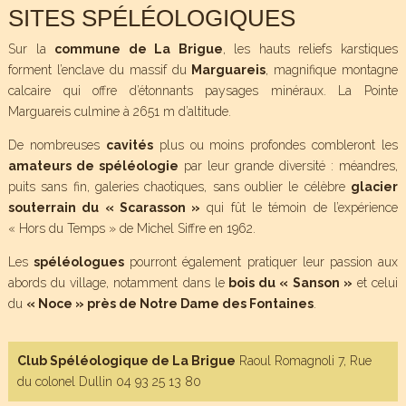
SITES SPÉLÉOLOGIQUES
Sur la
commune de La Brigue
, les hauts reliefs karstiques
forment l’enclave du massif du
Marguareis
, magnifique montagne
calcaire qui offre d’étonnants paysages minéraux. La Pointe
Marguareis culmine à 2651 m d’altitude.
De nombreuses
cavités
plus ou moins profondes combleront les
amateurs de spéléologie
par leur grande diversité : méandres,
puits sans fin, galeries chaotiques, sans oublier le célèbre
glacier
souterrain du « Scarasson »
qui fût le témoin de l’expérience
« Hors du Temps » de Michel Siffre en 1962.
Les
spéléologues
pourront également pratiquer leur passion aux
abords du village, notamment dans le
bois du « Sanson »
et celui
du
« Noce » près de Notre Dame des Fontaines
.
Club Spéléologique de La Brigue
Raoul Romagnoli 7, Rue
du colonel Dullin 04 93 25 13 80