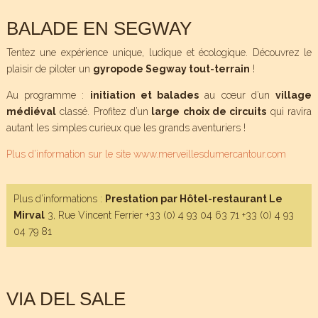
BALADE EN SEGWAY
Tentez une expérience unique, ludique et écologique. Découvrez le
plaisir de piloter un
gyropode Segway tout-terrain
!
Au programme :
initiation et balades
au cœur d’un
village
médiéval
classé. Profitez d’un
large choix de circuits
qui ravira
autant les simples curieux que les grands aventuriers !
Plus d’information sur le site www.merveillesdumercantour.com
Plus d’informations :
Prestation par Hôtel-restaurant Le
Mirval
3, Rue Vincent Ferrier +33 (0) 4 93 04 63 71 +33 (0) 4 93
04 79 81
VIA DEL SALE