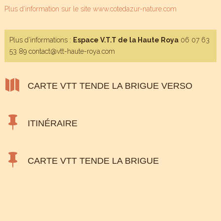
Plus d’information sur le site www.cotedazur-nature.com
Plus d’informations :
Espace V.T.T de la Haute Roya
06 07 63
53 89 contact@vtt-haute-roya.com

CARTE VTT TENDE LA BRIGUE VERSO

ITINÉRAIRE

CARTE VTT TENDE LA BRIGUE