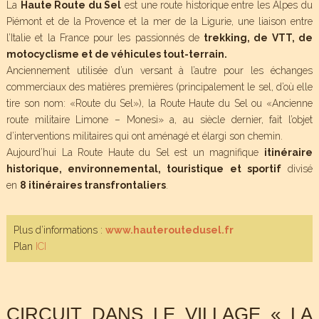
La
Haute Route du Sel
est une route historique entre les Alpes du
Piémont et de la Provence et la mer de la Ligurie, une liaison entre
l’Italie et la France pour les passionnés de
trekking, de VTT, de
motocyclisme et de véhicules tout-terrain.
Anciennement utilisée d’un versant à l’autre pour les échanges
commerciaux des matières premières (principalement le sel, d’où elle
tire son nom: «Route du Sel»), la Route Haute du Sel ou «Ancienne
route militaire Limone – Monesi» a, au siècle dernier, fait l’objet
d’interventions militaires qui ont aménagé et élargi son chemin.
Aujourd’hui La Route Haute du Sel est un magnifique
itinéraire
historique, environnemental, touristique et sportif
divisé
en
8 itinéraires transfrontaliers
.
Plus d’informations :
www.hauteroutedusel.fr
Plan
ICI
CIRCUIT DANS LE VILLAGE « LA