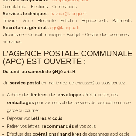
Comptabilité – Elections – Commandes
Services techniques :
travaux@labrigue.fr
Travaux – Voirie – Electricité – Entretien – Espaces verts – Bâtiments
Secrétariat général :
dgs@labrigue.fr
Urbanisme – Conseil municipal – Budget – Gestion des ressources
humaines
L’AGENCE POSTALE COMMUNALE
(APC) EST OUVERTE :
Du lundi au samedi de 9H30 à 11H.
Un
service postal
en mairie (rez-de-chaussée) où vous pouvez :
Acheter des
timbres
, des
enveloppes
Prêt-à-poster, des
emballages
pour vos colis et des services de réexpédition ou de
garde du courrier
Déposer vos
lettres
et
colis
.
Retirer vos lettres,
recommandés
et vos colis.
Effectuer des
opérations financières
de dépannage applicable