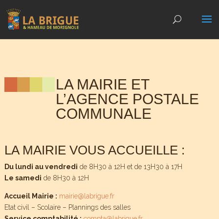
LA MAIRIE ET
L’AGENCE POSTALE
COMMUNALE
LA MAIRIE VOUS ACCUEILLE :
Du lundi au vendredi
de 8H30 à 12H et de 13H30 à 17H
Le samedi
de 8H30 à 12H
Accueil Mairie :
mairie@labrigue.fr
Etat civil – Scolaire – Plannings des salles
Service comptabilité :
compta@labrigue.fr