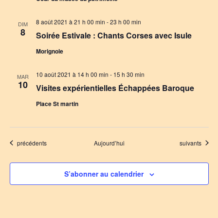
8 août 2021 à 21 h 00 min
-
23 h 00 min
DIM
8
Soirée Estivale : Chants Corses avec Isule
Morignole
10 août 2021 à 14 h 00 min
-
15 h 30 min
MAR
10
Visites expérientielles Échappées Baroque
Place St martin
Évènements
Évènements
précédents
Aujourd’hui
suivants
S’abonner au calendrier