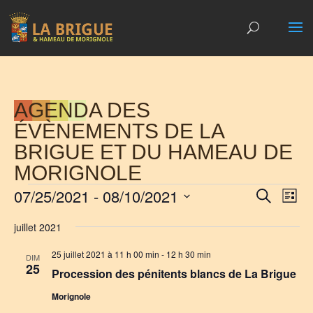
AGENDA DES
ÉVÈNEMENTS DE LA
BRIGUE ET DU HAMEAU DE
MORIGNOLE
ÉVÈNEMENTS
RECH
NA
07/25/2021
 - 
08/10/2021
Recherche
Liste
DE
ET
Sélectionnez
VU
juillet 2021
NAVIG
une
ÉV
DE
date.
25 juillet 2021 à 11 h 00 min
-
12 h 30 min
DIM
VUES
25
Procession des pénitents blancs de La Brigue
ÉVÈN
Morignole