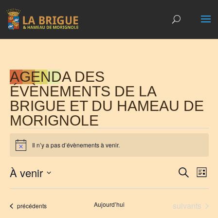
AGENDA DES
ÉVÈNEMENTS DE LA
BRIGUE ET DU HAMEAU DE
MORIGNOLE
ÉVÈNEMENTS
Il n’y a pas d’évènements à venir.
Notice
RECH
NA
À venir
Recherche
Liste
DE
ET
Sélectionnez
VU
NAVIG
une
ÉV
Évènements
Aujourd’hui
suivants
Évènements
précédents
DE
date.