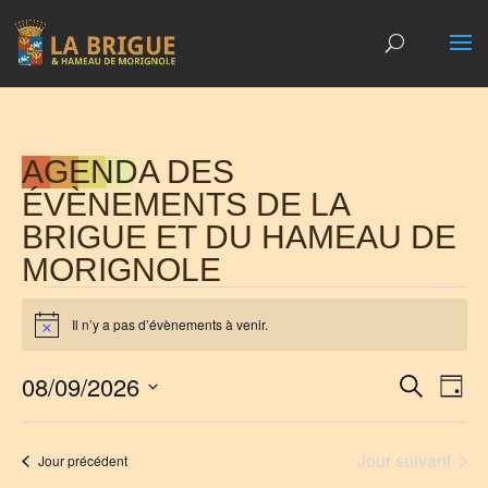
AGENDA DES
ÉVÈNEMENTS DE LA
BRIGUE ET DU HAMEAU DE
MORIGNOLE
ÉVÈNEMENTS
Il n’y a pas d’évènements à venir.
FOR
Notice
9
RECH
NA
08/09/2026
Recherche
AOÛT
Jour
DE
ET
Sélectionnez
2026
VU
NAVIG
une
ÉV
Jour suivant
Jour précédent
DE
date.